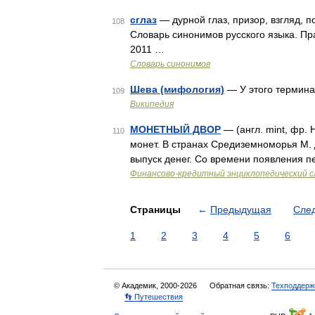
сглаз
— дурной глаз, призор, взгляд, п
108
Словарь синонимов русского языка. Пра
2011 …
Словарь синонимов
Шева (мифология)
— У этого термина 
109
Википедия
МОНЕТНЫЙ ДВОР
— (англ. mint, фр. 
110
монет. В странах Средиземноморья М. д
выпуск денег. Со времени появления п
Финансово-кредитный энциклопедический с
Страницы
←
Предыдущая
Сле
1
2
3
4
5
6
© Академик, 2000-2026
Обратная связь:
Техподдерж
👣 Путешествия