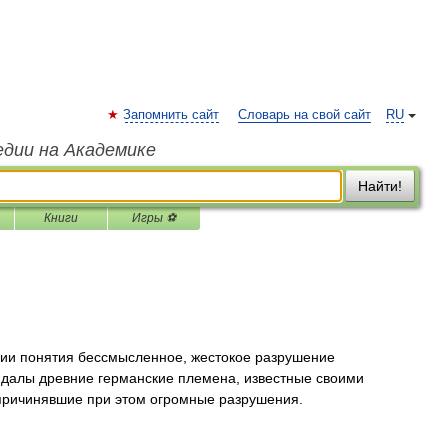
Запомнить сайт
Словарь на свой сайт
RU
едии на Академике
Найти!
Книги
Игры ⚽
ии понятия бессмысленное, жестокое разрушение
ндалы древние германские племена, известные своими
причинявшие при этом огромные разрушения.