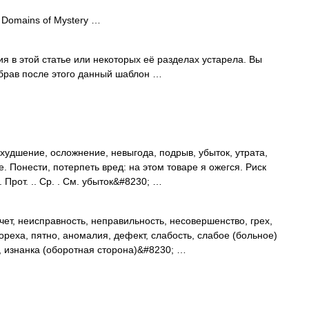
 Domains of Mystery …
в этой статье или некоторых её разделах устарела. Вы
убрав после этого данный шаблон …
худшение, осложнение, невыгода, подрыв, убыток, утрата,
. Понести, потерпеть вред: на этом товаре я ожегся. Риск
Прот. .. Ср. . См. убыток&#8230; …
ет, неисправность, неправильность, несовершенство, грех,
ореха, пятно, аномалия, дефект, слабость, слабое (больное)
, изнанка (оборотная сторона)&#8230; …