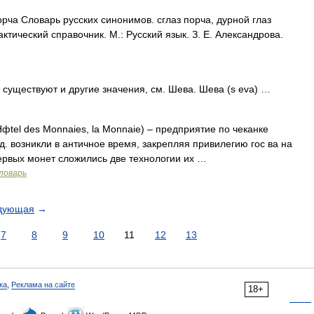
орча Словарь русских синонимов. сглаз порча, дурной глаз
ктический справочник. М.: Русский язык. З. Е. Александрова.
существуют и другие значения, см. Шева. Шева (s eva) …
Hфtel des Monnaies, la Monnaie) – предприятие по чеканке
. возникли в античное время, закрепляя привилегию гос ва на
ервых монет сложились две технологии их …
ловарь
дующая
→
7
8
9
10
11
12
13
ка
,
Реклама на сайте
18+