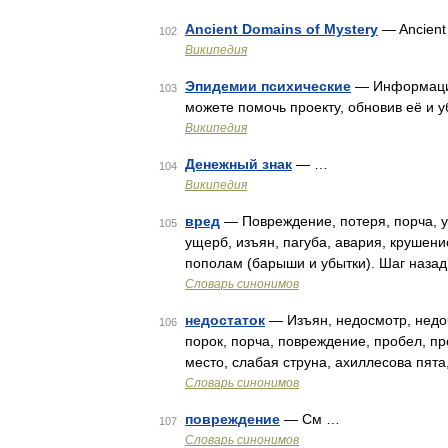
Ancient Domains of Mystery
— Ancient
102
Википедия
Эпидемии психические
— Информация 
103
можете помочь проекту, обновив её и 
Википедия
Денежный знак
— …
104
Википедия
вред
— Повреждение, потеря, порча, у
105
ущерб, изъян, пагуба, авария, крушение
пополам (барыши и убытки). Шаг назад. 
Словарь синонимов
недостаток
— Изъян, недосмотр, недоч
106
порок, порча, повреждение, пробел, пр
место, слабая струна, ахиллесова пята
Словарь синонимов
повреждение
— См …
107
Словарь синонимов