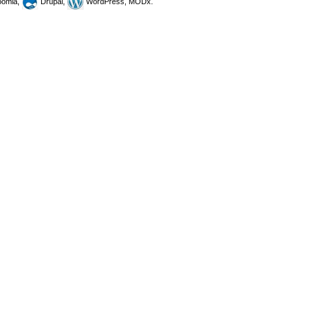
omla,
Drupal,
WordPress, MODx.